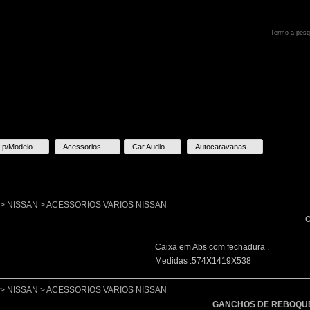
 p/Modelo
Acessorios
Car Audio
Autocaravanas
lo > NISSAN > ACESSORIOS VARIOS NISSAN
Caixa em Abs com fechadura .
Medidas :574X1419X538
lo > NISSAN > ACESSORIOS VARIOS NISSAN
GANCHOS DE REBOQU