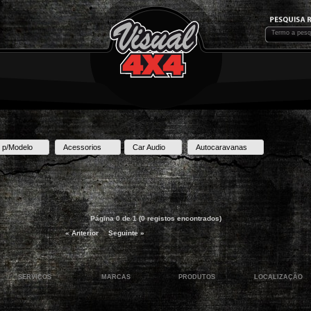
 p/Modelo
Acessorios
Car Audio
Autocaravanas
Página 0 de 1 (0 registos encontrados)
« Anterior
Seguinte »
SERVIÇOS
MARCAS
PRODUTOS
LOCALIZAÇÃO