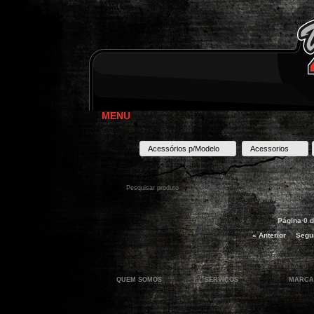
MENU
Acessórios p/Modelo
Acessorios
Página 0 d
« Anterior
Segui
QUEM SOMOS
SERVIÇOS
MARCA