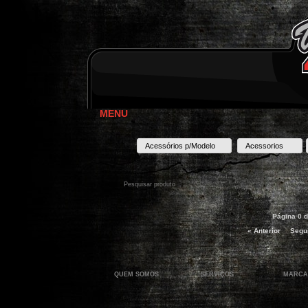
MENU
Acessórios p/Modelo
Acessorios
Página 0 d
« Anterior
Segui
QUEM SOMOS
SERVIÇOS
MARCA