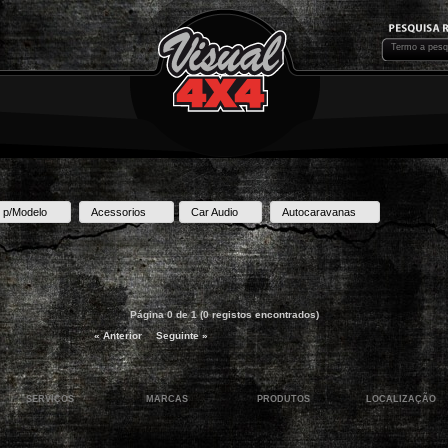
 p/Modelo
Acessorios
Car Audio
Autocaravanas
Página 0 de 1 (0 registos encontrados)
« Anterior
Seguinte »
SERVIÇOS
MARCAS
PRODUTOS
LOCALIZAÇÃO