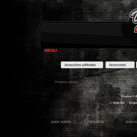
MENU
Acessórios p/Modelo
Acessorios
Página 0 d
« Anterior
Segui
QUEM SOMOS
SERVIÇOS
MARCA