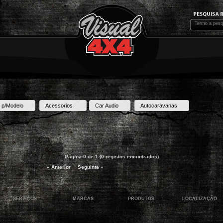
 p/Modelo
Acessorios
Car Audio
Autocaravanas
Página 0 de 1 (0 registos encontrados)
« Anterior
Seguinte »
SERVIÇOS
MARCAS
PRODUTOS
LOCALIZAÇÃO