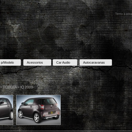
 p/Modelo
Acessorios
Car Audio
Autocaravanas
 > TOYOTA > IQ 2009-