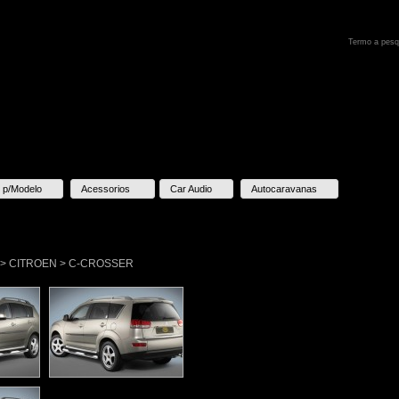
 p/Modelo
Acessorios
Car Audio
Autocaravanas
lo > CITROEN > C-CROSSER