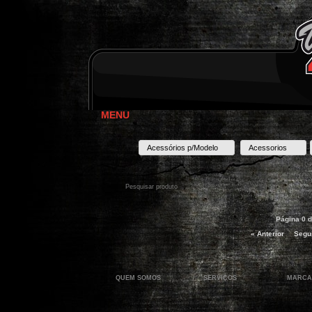
MENU
Acessórios p/Modelo
Acessorios
Página 0 d
« Anterior
Segui
QUEM SOMOS
SERVIÇOS
MARCA