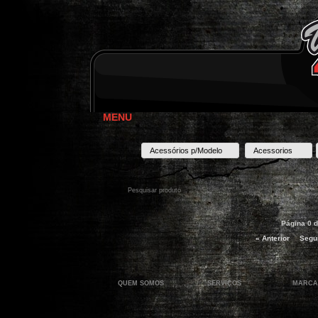
MENU
Acessórios p/Modelo
Acessorios
Página 0 d
« Anterior
Segui
QUEM SOMOS
SERVIÇOS
MARCA