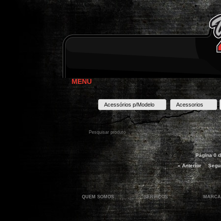
MENU
Acessórios p/Modelo
Acessorios
Página 0 d
« Anterior
Segui
QUEM SOMOS
SERVIÇOS
MARCA