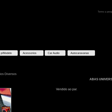
 p/Modelo
Acessorios
Car Audio
Autocaravanas
ios Diversos
ABAS UNIVERSA
Vendido ao par.