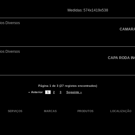
Medidas: 574x1419x538
ios Diversos
CAMARA
ios Diversos
CAPA RODA IN
Página 1 de 3 (27 registos encontrados)
« Anterior
1
2
3
Seguinte »
SERVIÇOS
MARCAS
PRODUTOS
LOCALIZAÇÃO