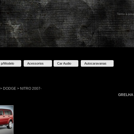
 p/Modelo
Acessorios
Car Audio
Autocaravanas
o > DODGE > NITRO 2007-
GRELHA 