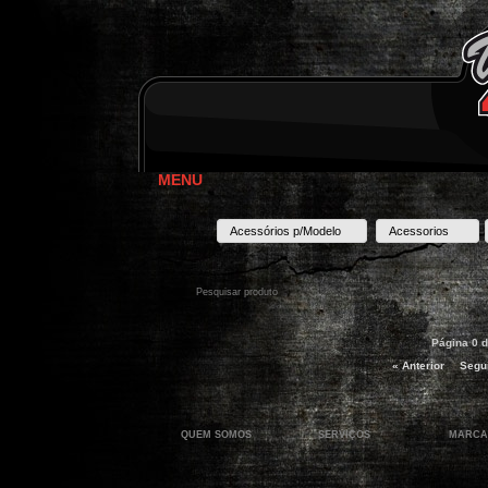
MENU
Acessórios p/Modelo
Acessorios
Página 0 d
« Anterior
Segui
QUEM SOMOS
SERVIÇOS
MARCA