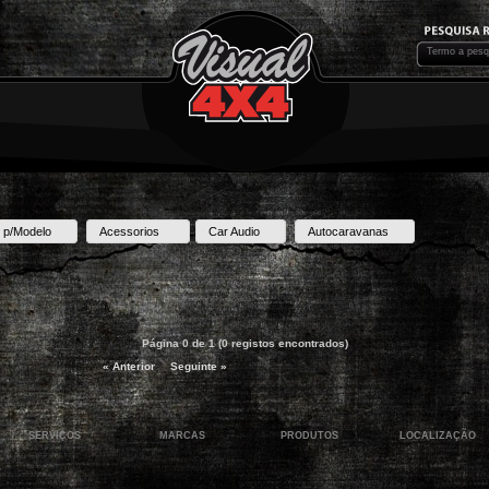
 p/Modelo
Acessorios
Car Audio
Autocaravanas
Página 0 de 1 (0 registos encontrados)
« Anterior
Seguinte »
SERVIÇOS
MARCAS
PRODUTOS
LOCALIZAÇÃO