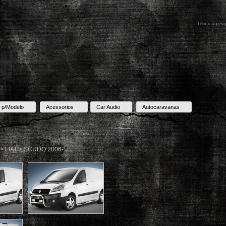
 p/Modelo
Acessorios
Car Audio
Autocaravanas
 > FIAT > SCUDO 2006-