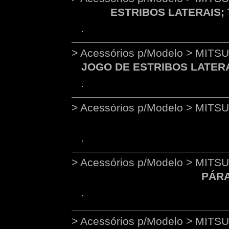
ESTRIBOS LATERAIS; 
> Acessórios p/Modelo > MITS
JOGO DE ESTRIBOS LATERAI
> Acessórios p/Modelo > MITS
> Acessórios p/Modelo > MITS
PÁRA
> Acessórios p/Modelo > MITS