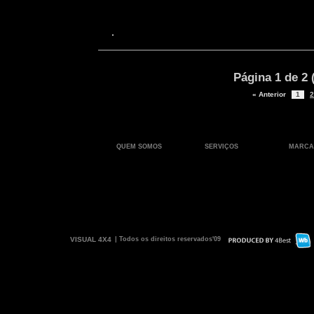
Página 1 de 2 
« Anterior
1
2
QUEM SOMOS
SERVIÇOS
MARCA
VISUAL 4X4
| Todos os direitos reservados'09