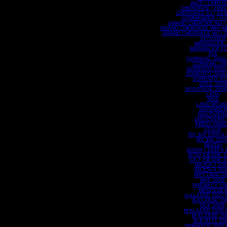
JEEP / CHRYS
CHEROKEE ( 1999 
CHEROKEE KJ ( DES
COMMANDER / C
GRAND CHEROKE WJ ( 2
GRAND CHEROKEE WH/ WK
GRAND CHEROKEE WJ / ZJ 
VOYAGER
WRANGLER 
WRANGLER TJ 
KIA
CARNIVAL 2000
CARNIVAL 20
SORENTO 2002-
SORENTO 2006
SORENTO 201
SOUL 2009
SPORTAGE 2004
LADA
NIVA
LAND ROVE
DEFENDER
DISCOVER
DISCOVERY I
FREELANDE
LEXUS
RX 300 2000 A 
RX 300 2003
MAZDA
B2500 ( 1999 A 
BT50 (DESDE 2
CX-7 (DESDE 2
MAZDA 2 200
MAZDA 5 200
MX5 1989-20
MX5 2006-
PREMACY 200
MERCEDE
A-KLASSE 2001 
B-KLASSE 20
GLK 2008-
M KLASSE 2005 
M KLASSE 20
SLK R171 200
SPRINTER 2000 