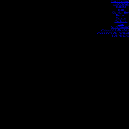
fora de estra
Suspenção
Mabilsa
Mad
Old Man Em
Procom
Rancho
Car Audio
fotos
Autocaravan
ACESSORIOS EXT
ACESSORIOS PERSO
SUSPENÇÃ