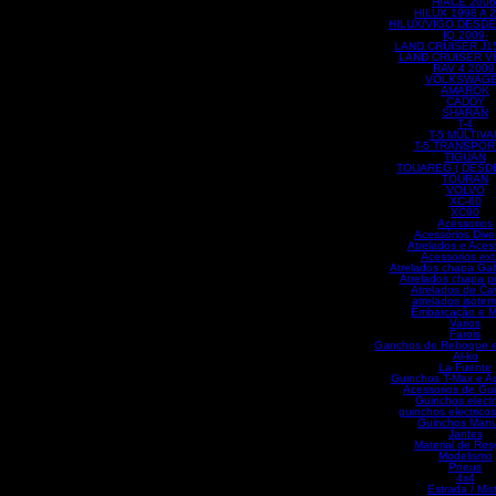
HIACE 2006
HILUX 1998 A 
HILUX/VIGO DESDE
IQ 2009-
LAND CRUISER J1
LAND CRUISER V8
RAV 4 2009
VOLKSWAG
AMAROK
CADDY
SHARAN
T-4
T-5 MULTIVA
T-5 TRANSPOR
TIGUAN
TOUAREG ( DESDE
TOURAN
VOLVO
XC-60
XC90
Acessorios
Acessórios Dive
Atrelados e Aces
Acessorios ext
Atrelados chapa Gal
Atrelados chapa p
Atrelados de Ca
atrelados isoter
Embarcação e M
Varios
Farois
Ganchos de Reboque e
Al-ko
La Fuente
Guinchos T-Max e Ac
Acessorios de Gu
Guinchos electr
guinchos electricos
Guinchos Manu
Jantes
Material de Res
Modelismo
Pneus
4x4
Estrada / Mis