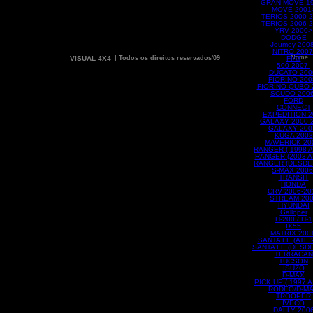
GRAN-MOVE 1
MOVE 2001
TERIOS 2000-
TERIOS 2006-
YRV 2000>
DODGE
Joumey 2008
NITRO 2007
VISUAL 4X4
| Todos os direitos reservados'09
FIAT
500 2007-
DUCATO 200
FIORINO 200
FIORINO QUBO 
SCUDO 2006
FORD
CONNECT
EXPEDITION 2
GALAXY 2000-
GALAXY 200
KUGA 2008
MAVERICK 20
RANGER ( 1998 A
RANGER (2003 A 
RANGER (DESDE 
S-MAX 2006
TRANSIT
HONDA
CRV 2006-20
STREAM 20
HYUNDAI
Galloper
H-200 / H-1
IX55
MATRIX 2001
SANTA FE (ATE 
SANTA FE (DESDE
TERRACAN
TUCSON
ISUZO
D-MAX
PICK UP ( 1997 A
RODEO/D-M
TROOPER
IVECO
DALLY 200