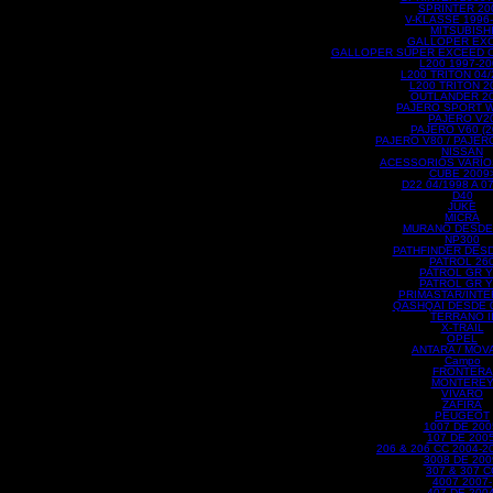
SPRINTER 20
V-KLASSE 1996
MITSUBISH
GALLOPER EX
GALLOPER SUPER EXCEED C
L200 1997-20
L200 TRITON 04/
L200 TRITON 2
OUTLANDER 2
PAJERO SPORT 
PAJERO V2
PAJERO V60 (2
PAJERO V80 / PAJER
NISSAN
ACESSORIOS VARIO
CUBE 2009
D22 04/1998 A 0
D40
JUKE
MICRA
MURANO DESDE
NP300
PATHFINDER DESD
PATROL 26
PATROL GR Y
PATROL GR Y
PRIMASTAR/INTE
QASHQAI DESDE 0
TERRANO I
X-TRAIL
OPEL
ANTARA / MOV
Campo
FRONTERA
MONTERE
VIVARO
ZAFIRA
PEUGEOT
1007 DE 200
107 DE 2005
206 & 206 CC 2004-20
3008 DE 200
307 & 307 C
4007 2007-
407 DE 2004