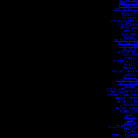
BIPPER 200
BOXER 2006
EXPERT TEPEE 
PORSCHE
CAYENNE
RENAULT
KANGOO ( DESDE
KOLEOS 200
TRAFIC 2007
SKODA
YETI 2009-
SMART
FORTWO 1999-
FORTWO 200
SSANGYON
ACTYON
ACTYON SPO
KORANDO
KYRON
KYRON ( 2005 A 
MUSSO
REXTON
REXTON II (DESDE
RODIUS
SUBARU
FORESTER 20
TRIBECA 200
SUZUKI
ACESSORIOS VARIO
GRAND VITARA (AT
GRAND VITARA (DES
GRAND VITARA
IGNIS 4X4 20
JIMNY 2005
SJ-410 / SAMU
SWIFT 2005
SX4
VITARA
TATA
SAFARI
TELCOLINE CABIN
XENON
TOYOTA
COROLLA VERSO 