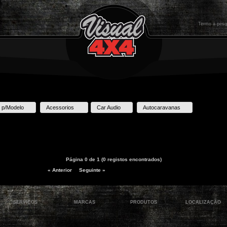
 p/Modelo
Acessorios
Car Audio
Autocaravanas
Página 0 de 1 (0 registos encontrados)
« Anterior
Seguinte »
SERVIÇOS
MARCAS
PRODUTOS
LOCALIZAÇÃO