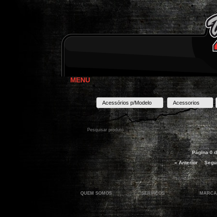
MENU
Acessórios p/Modelo
Acessorios
Página 0 d
« Anterior
Segui
QUEM SOMOS
SERVIÇOS
MARCA