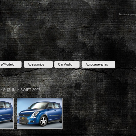
 p/Modelo
Acessorios
Car Audio
Autocaravanas
 > SUZUKI > SWIFT 2005-