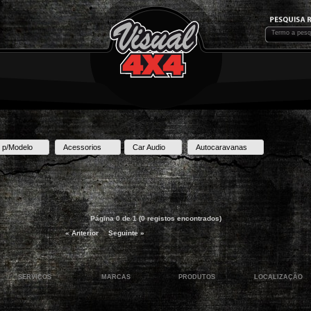
 p/Modelo
Acessorios
Car Audio
Autocaravanas
Página 0 de 1 (0 registos encontrados)
« Anterior
Seguinte »
SERVIÇOS
MARCAS
PRODUTOS
LOCALIZAÇÃO