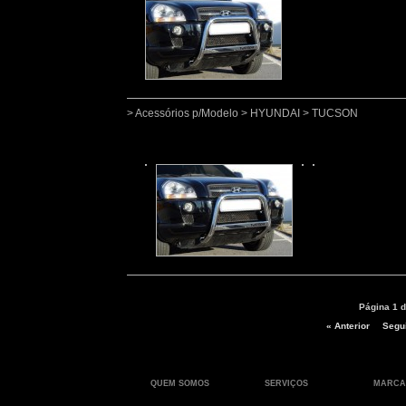
> Acessórios p/Modelo > HYUNDAI > TUCSON
Página 1 d
« Anterior
Segui
QUEM SOMOS
SERVIÇOS
MARCA