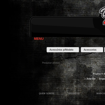
MENU
Acessórios p/Modelo
Acessorios
Página 0 d
« Anterior
Segui
QUEM SOMOS
SERVIÇOS
MARCA