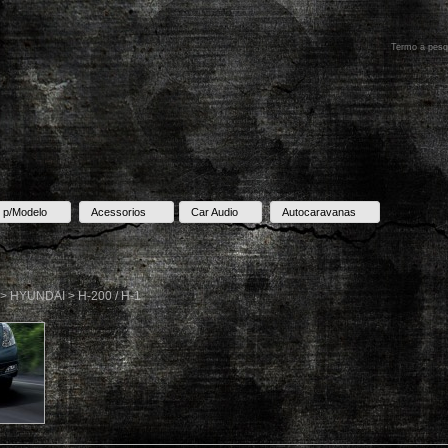
 p/Modelo
Acessorios
Car Audio
Autocaravanas
 > HYUNDAI > H-200 / H-1