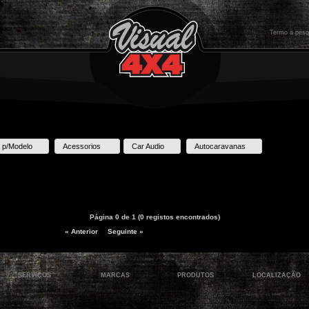
 p/Modelo
Acessorios
Car Audio
Autocaravanas
Página 0 de 1 (0 registos encontrados)
« Anterior
Seguinte »
SERVIÇOS
MARCAS
PRODUTOS
LOCALIZAÇÃO