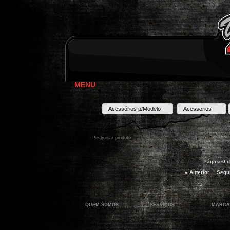
MENU
Acessórios p/Modelo
Acessorios
Página 0 d
« Anterior
Segui
QUEM SOMOS
SERVIÇOS
MARCA