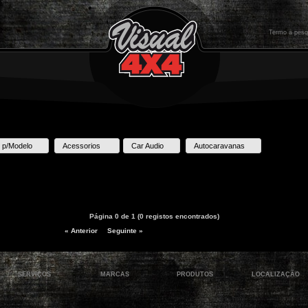
 p/Modelo
Acessorios
Car Audio
Autocaravanas
Página 0 de 1 (0 registos encontrados)
« Anterior
Seguinte »
SERVIÇOS
MARCAS
PRODUTOS
LOCALIZAÇÃO