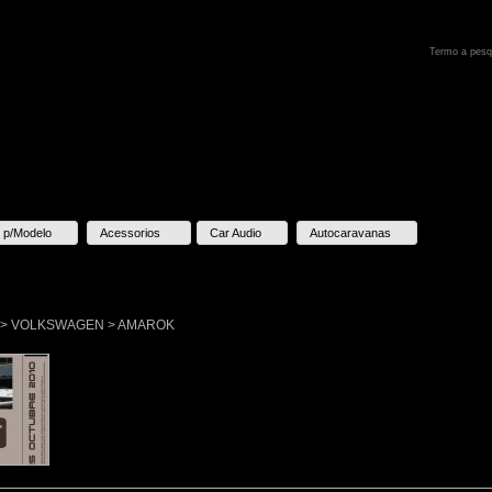
 p/Modelo
Acessorios
Car Audio
Autocaravanas
lo > VOLKSWAGEN > AMAROK