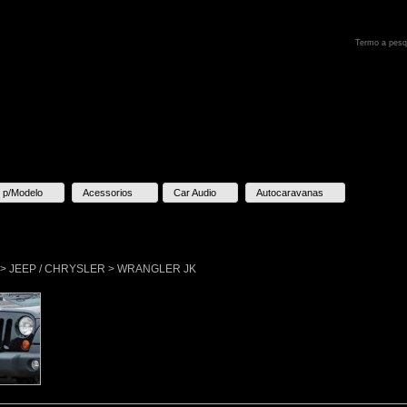
 p/Modelo
Acessorios
Car Audio
Autocaravanas
lo > JEEP / CHRYSLER > WRANGLER JK