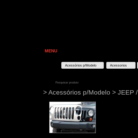
MENU
Acessórios p/Modelo
Acessorios
> Acessórios p/Modelo > JEE