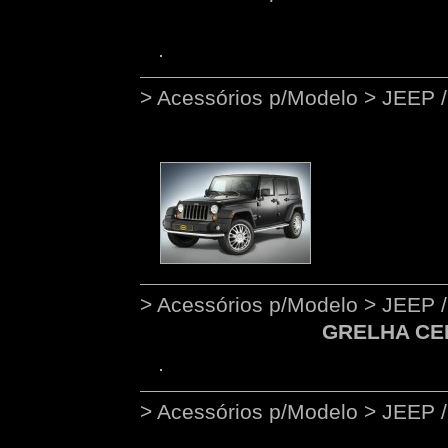
> Acessórios p/Modelo > JEE
> Acessórios p/Modelo > JEE
GRELHA CE
> Acessórios p/Modelo > JEE