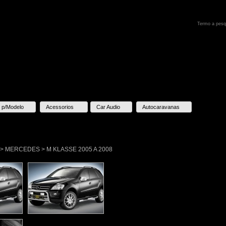
 p/Modelo
Acessorios
Car Audio
Autocaravanas
lo > MERCEDES > M KLASSE 2005 A 2008